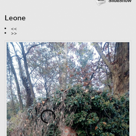
SlideShow
Leone
<<
>>